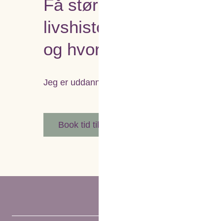
Få større personlig inds
livshistorie – genfind d
og hvor indre ro, styrk
Jeg er uddannet kropsterapeut fra Omnithera
Book tid til en behandling