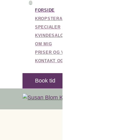
Fortsæt
FORSIDE
til
KROPSTERAPI
indhold
SPECIALER
KVINDESALON
OM MIG
PRISER OG VILKÅR
KONTAKT OG BOOKING
Book tid